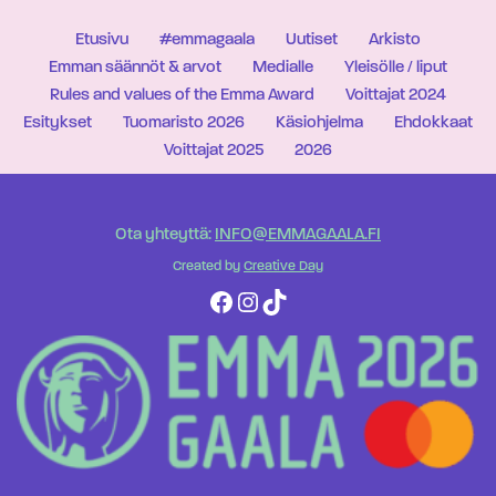
Etusivu
#emmagaala
Uutiset
Arkisto
Emman säännöt & arvot
Medialle
Yleisölle / liput
Rules and values of the Emma Award
Voittajat 2024
Esitykset
Tuomaristo 2026
Käsiohjelma
Ehdokkaat
Voittajat 2025
2026
Ota yhteyttä:
INFO@EMMAGAALA.FI
Created by
Creative Day