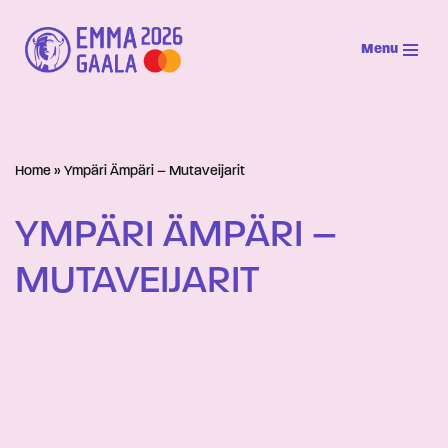
Menu
Siirry
suoraan
sisältöön
Home
»
Ympäri Ämpäri – Mutaveijarit
YMPÄRI ÄMPÄRI –
MUTAVEIJARIT