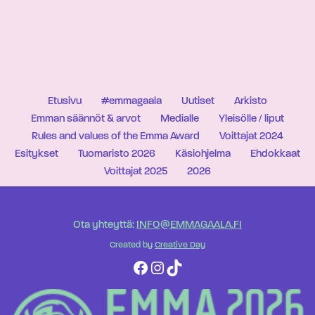
Etusivu
#emmagaala
Uutiset
Arkisto
Emman säännöt & arvot
Medialle
Yleisölle / liput
Rules and values of the Emma Award
Voittajat 2024
Esitykset
Tuomaristo 2026
Käsiohjelma
Ehdokkaat
Voittajat 2025
2026
Ota yhteyttä:
INFO@EMMAGAALA.FI
Created by
Creative Day