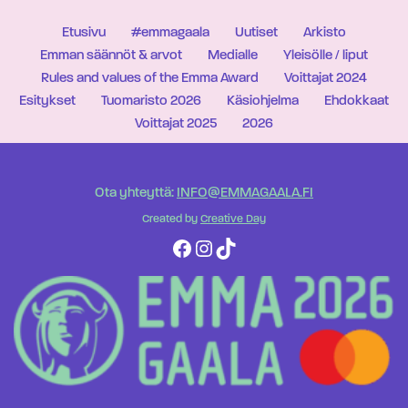
Etusivu
#emmagaala
Uutiset
Arkisto
Emman säännöt & arvot
Medialle
Yleisölle / liput
Rules and values of the Emma Award
Voittajat 2024
Esitykset
Tuomaristo 2026
Käsiohjelma
Ehdokkaat
Voittajat 2025
2026
Ota yhteyttä:
INFO@EMMAGAALA.FI
Created by
Creative Day