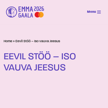
Menu
Siirry
suoraan
sisältöön
Home
»
Eevil Stöö – Iso vauva Jeesus
EEVIL STÖÖ – ISO
VAUVA JEESUS