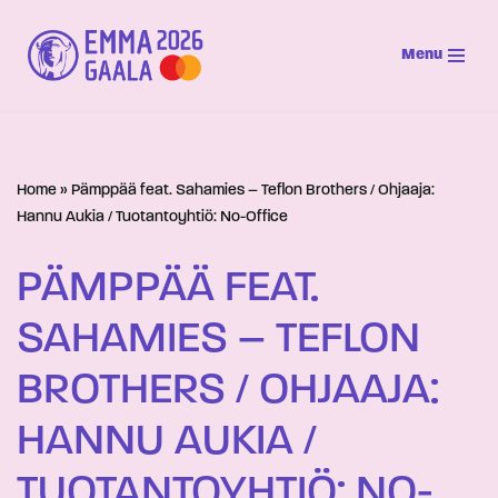
Menu
Siirry
suoraan
sisältöön
Home
»
Pämppää feat. Sahamies – Teflon Brothers / Ohjaaja:
Hannu Aukia / Tuotantoyhtiö: No-Office
PÄMPPÄÄ FEAT.
SAHAMIES – TEFLON
BROTHERS / OHJAAJA:
HANNU AUKIA /
TUOTANTOYHTIÖ: NO-