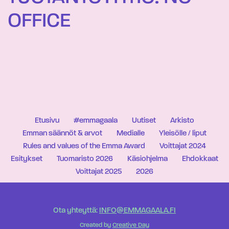
OFFICE
Etusivu
#emmagaala
Uutiset
Arkisto
Emman säännöt & arvot
Medialle
Yleisölle / liput
Rules and values of the Emma Award
Voittajat 2024
Esitykset
Tuomaristo 2026
Käsiohjelma
Ehdokkaat
Voittajat 2025
2026
Ota yhteyttä:
INFO@EMMAGAALA.FI
Created by
Creative Day