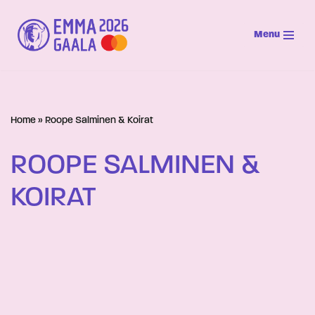
Menu
Siirry
suoraan
sisältöön
Home
»
Roope Salminen & Koirat
ROOPE SALMINEN &
KOIRAT