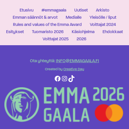
Etusivu
#emmagaala
Uutiset
Arkisto
Emman säännöt & arvot
Medialle
Yleisölle / liput
Rules and values of the Emma Award
Voittajat 2024
Esitykset
Tuomaristo 2026
Käsiohjelma
Ehdokkaat
Voittajat 2025
2026
Ota yhteyttä:
INFO@EMMAGAALA.FI
Created by
Creative Day