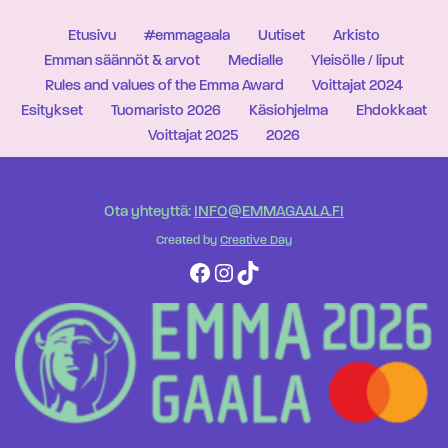
Etusivu
#emmagaala
Uutiset
Arkisto
Emman säännöt & arvot
Medialle
Yleisölle / liput
Rules and values of the Emma Award
Voittajat 2024
Esitykset
Tuomaristo 2026
Käsiohjelma
Ehdokkaat
Voittajat 2025
2026
Ota yhteyttä:
INFO@EMMAGAALA.FI
Created by
Creative Day