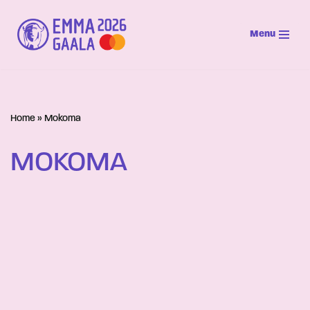
Menu
Siirry
suoraan
sisältöön
Home
»
Mokoma
MOKOMA