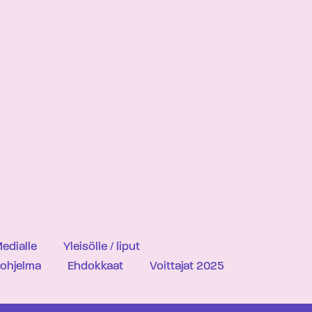
edialle
Yleisölle / liput
iohjelma
Ehdokkaat
Voittajat 2025