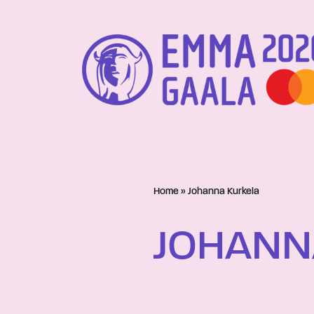
Siirry
suoraan
sisältöön
Home
»
Johanna Kurkela
JOHANN