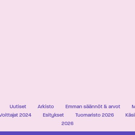
Uutiset
Arkisto
Emman säännöt & arvot
M
Voittajat 2024
Esitykset
Tuomaristo 2026
Käs
2026