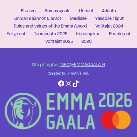
Etusivu
#emmagaala
Uutiset
Arkisto
Emman säännöt & arvot
Medialle
Yleisölle / liput
Rules and values of the Emma Award
Voittajat 2024
Esitykset
Tuomaristo 2026
Käsiohjelma
Ehdokkaat
Voittajat 2025
2026
Ota yhteyttä:
INFO@EMMAGAALA.FI
Created by
Creative Day