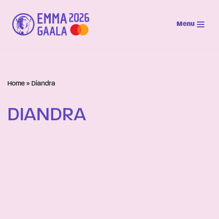
Menu
Siirry
suoraan
sisältöön
Home
»
Diandra
DIANDRA