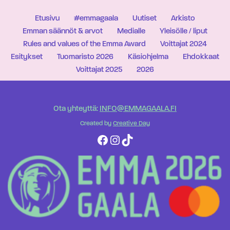
Etusivu
#emmagaala
Uutiset
Arkisto
Emman säännöt & arvot
Medialle
Yleisölle / liput
Rules and values of the Emma Award
Voittajat 2024
Esitykset
Tuomaristo 2026
Käsiohjelma
Ehdokkaat
Voittajat 2025
2026
Ota yhteyttä:
INFO@EMMAGAALA.FI
Created by
Creative Day