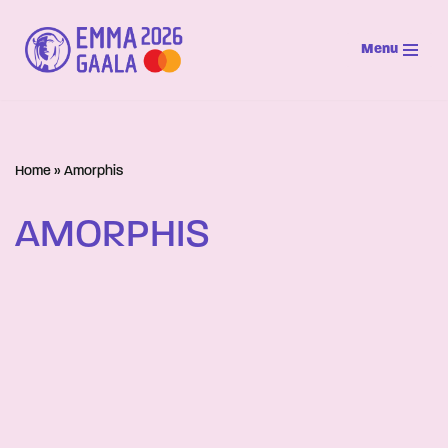
Menu
Siirry
suoraan
sisältöön
Home
»
Amorphis
AMORPHIS