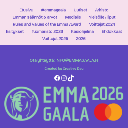
Etusivu
#emmagaala
Uutiset
Arkisto
Emman säännöt & arvot
Medialle
Yleisölle / liput
Rules and values of the Emma Award
Voittajat 2024
Esitykset
Tuomaristo 2026
Käsiohjelma
Ehdokkaat
Voittajat 2025
2026
Ota yhteyttä:
INFO@EMMAGAALA.FI
Created by
Creative Day