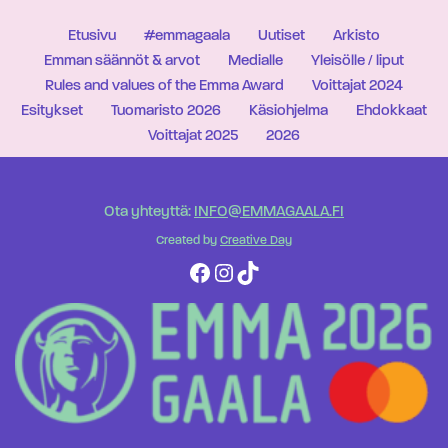
Etusivu
#emmagaala
Uutiset
Arkisto
Emman säännöt & arvot
Medialle
Yleisölle / liput
Rules and values of the Emma Award
Voittajat 2024
Esitykset
Tuomaristo 2026
Käsiohjelma
Ehdokkaat
Voittajat 2025
2026
Ota yhteyttä:
INFO@EMMAGAALA.FI
Created by
Creative Day