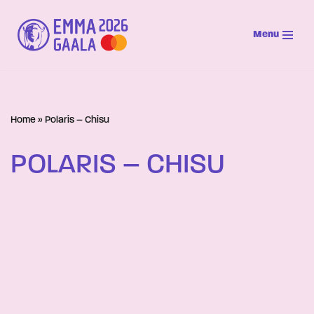
Menu
Siirry
suoraan
sisältöön
Home
»
Polaris – Chisu
POLARIS – CHISU