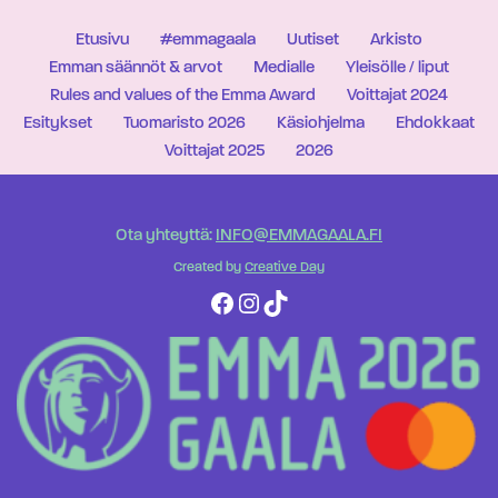
Etusivu
#emmagaala
Uutiset
Arkisto
Emman säännöt & arvot
Medialle
Yleisölle / liput
Rules and values of the Emma Award
Voittajat 2024
Esitykset
Tuomaristo 2026
Käsiohjelma
Ehdokkaat
Voittajat 2025
2026
Ota yhteyttä:
INFO@EMMAGAALA.FI
Created by
Creative Day