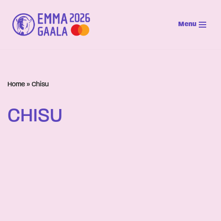
Menu
Siirry
suoraan
sisältöön
Home
»
Chisu
CHISU