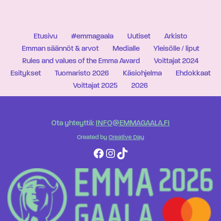
Etusivu
#emmagaala
Uutiset
Arkisto
Emman säännöt & arvot
Medialle
Yleisölle / liput
Rules and values of the Emma Award
Voittajat 2024
Esitykset
Tuomaristo 2026
Käsiohjelma
Ehdokkaat
Voittajat 2025
2026
Ota yhteyttä:
INFO@EMMAGAALA.FI
Created by
Creative Day