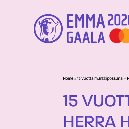
Siirry
suoraan
sisältöön
Home
»
15 vuotta munkkipossuna – H
15 VUO
HERRA 