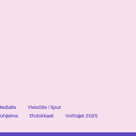
edialle
Yleisölle / liput
iohjelma
Ehdokkaat
Voittajat 2025