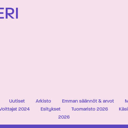
ERI
Uutiset
Arkisto
Emman säännöt & arvot
M
Voittajat 2024
Esitykset
Tuomaristo 2026
Käs
2026