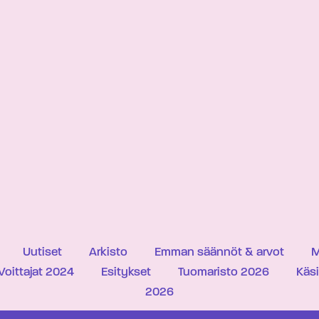
Uutiset
Arkisto
Emman säännöt & arvot
M
Voittajat 2024
Esitykset
Tuomaristo 2026
Käs
2026