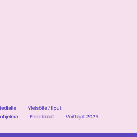
edialle
Yleisölle / liput
iohjelma
Ehdokkaat
Voittajat 2025