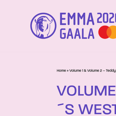
Siirry
suoraan
sisältöön
Home
»
Volume 1 & Volume 2 – Tedd
VOLUME 
´S WES