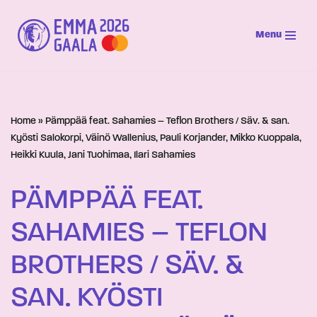
Menu
Siirry
suoraan
sisältöön
Home
»
Pämppää feat. Sahamies – Teflon Brothers / Säv. & san.
Kyösti Salokorpi, Väinö Wallenius, Pauli Korjander, Mikko Kuoppala,
Heikki Kuula, Jani Tuohimaa, Ilari Sahamies
PÄMPPÄÄ FEAT.
SAHAMIES – TEFLON
BROTHERS / SÄV. &
SAN. KYÖSTI