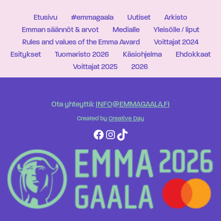
Etusivu
#emmagaala
Uutiset
Arkisto
Emman säännöt & arvot
Medialle
Yleisölle / liput
Rules and values of the Emma Award
Voittajat 2024
Esitykset
Tuomaristo 2026
Käsiohjelma
Ehdokkaat
Voittajat 2025
2026
Ota yhteyttä:
INFO@EMMAGAALA.FI
Created by
Creative Day