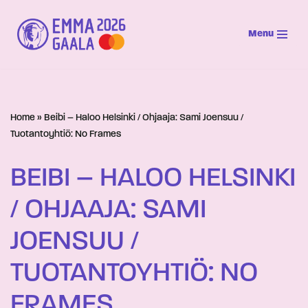
Menu
Siirry
suoraan
sisältöön
Home
»
Beibi – Haloo Helsinki / Ohjaaja: Sami Joensuu /
Tuotantoyhtiö: No Frames
BEIBI – HALOO HELSINKI
/ OHJAAJA: SAMI
JOENSUU /
TUOTANTOYHTIÖ: NO
FRAMES