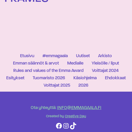
Etusivu
#emmagaala
Uutiset
Arkisto
Emman säännöt & arvot
Medialle
Yleisölle / liput
Rules and values of the Emma Award
Voittajat 2024
Esitykset
Tuomaristo 2026
Käsiohjelma
Ehdokkaat
Voittajat 2025
2026
Ota yhteyttä:
INFO@EMMAGAALA.FI
Created by
Creative Day