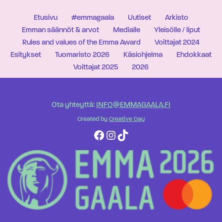
Etusivu
#emmagaala
Uutiset
Arkisto
Emman säännöt & arvot
Medialle
Yleisölle / liput
Rules and values of the Emma Award
Voittajat 2024
Esitykset
Tuomaristo 2026
Käsiohjelma
Ehdokkaat
Voittajat 2025
2026
Ota yhteyttä:
INFO@EMMAGAALA.FI
Created by
Creative Day