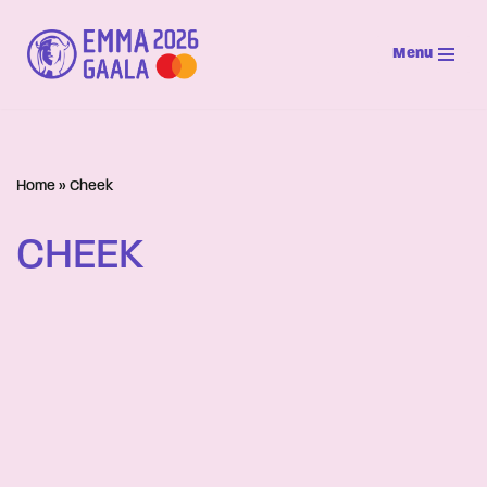
Menu
Siirry
suoraan
sisältöön
Home
»
Cheek
CHEEK