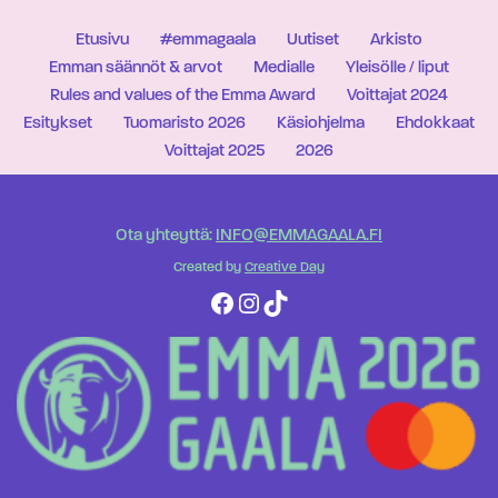
Etusivu
#emmagaala
Uutiset
Arkisto
Emman säännöt & arvot
Medialle
Yleisölle / liput
Rules and values of the Emma Award
Voittajat 2024
Esitykset
Tuomaristo 2026
Käsiohjelma
Ehdokkaat
Voittajat 2025
2026
Ota yhteyttä:
INFO@EMMAGAALA.FI
Created by
Creative Day