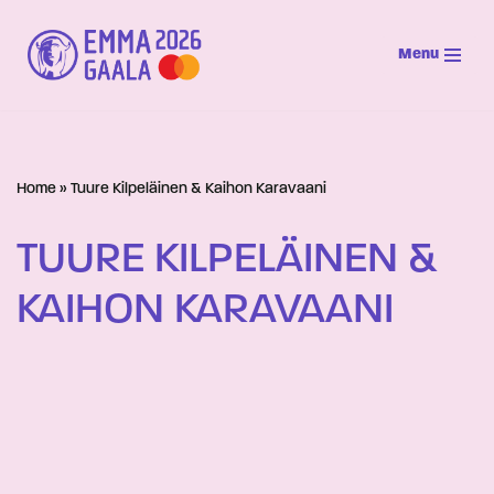
Menu
Siirry
suoraan
sisältöön
Home
»
Tuure Kilpeläinen & Kaihon Karavaani
TUURE KILPELÄINEN &
KAIHON KARAVAANI