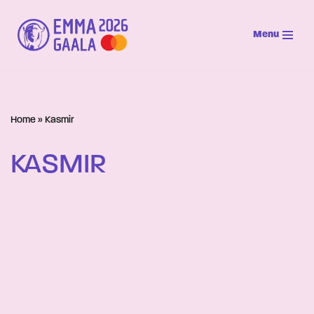
Menu
Siirry
suoraan
sisältöön
Home
»
Kasmir
KASMIR