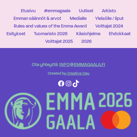
Etusivu
#emmagaala
Uutiset
Arkisto
Emman säännöt & arvot
Medialle
Yleisölle / liput
Rules and values of the Emma Award
Voittajat 2024
Esitykset
Tuomaristo 2026
Käsiohjelma
Ehdokkaat
Voittajat 2025
2026
Ota yhteyttä:
INFO@EMMAGAALA.FI
Created by
Creative Day