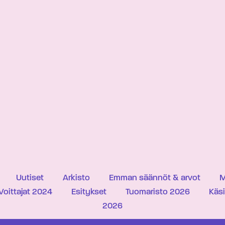
Uutiset
Arkisto
Emman säännöt & arvot
M
Voittajat 2024
Esitykset
Tuomaristo 2026
Käs
2026