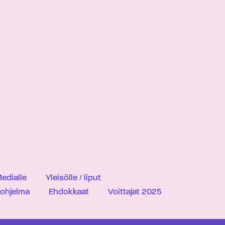
edialle
Yleisölle / liput
iohjelma
Ehdokkaat
Voittajat 2025