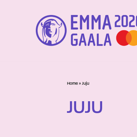
Siirry
suoraan
sisältöön
Home
»
Juju
JUJU