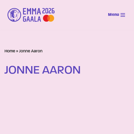
Menu
Siirry
suoraan
sisältöön
Home
»
Jonne Aaron
JONNE AARON