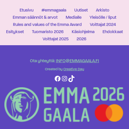
Etusivu
#emmagaala
Uutiset
Arkisto
Emman säännöt & arvot
Medialle
Yleisölle / liput
Rules and values of the Emma Award
Voittajat 2024
Esitykset
Tuomaristo 2026
Käsiohjelma
Ehdokkaat
Voittajat 2025
2026
Ota yhteyttä:
INFO@EMMAGAALA.FI
Created by
Creative Day