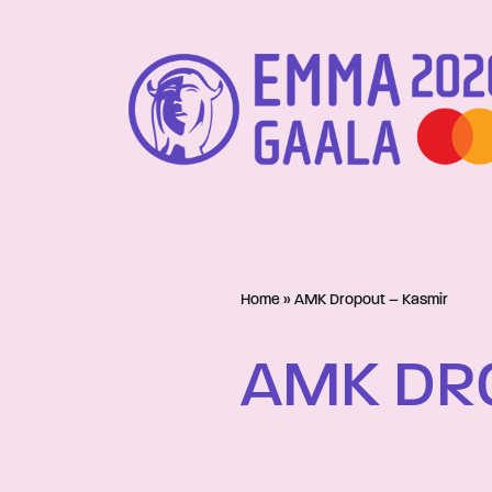
Siirry
suoraan
sisältöön
Home
»
AMK Dropout – Kasmir
AMK DR