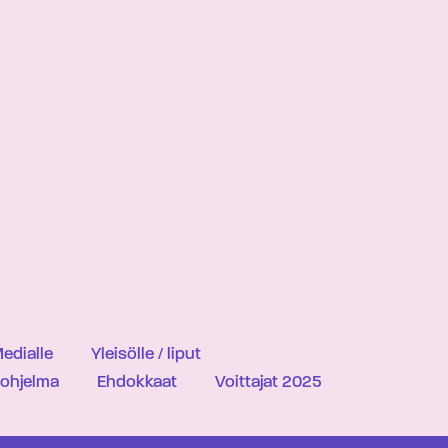
edialle
Yleisölle / liput
iohjelma
Ehdokkaat
Voittajat 2025