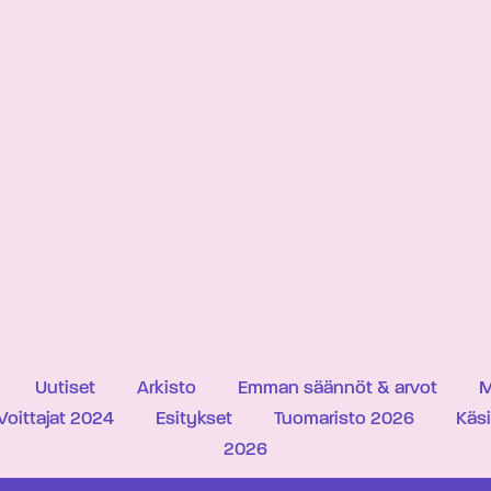
Uutiset
Arkisto
Emman säännöt & arvot
M
Voittajat 2024
Esitykset
Tuomaristo 2026
Käs
2026