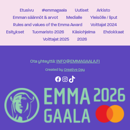
Etusivu
#emmagaala
Uutiset
Arkisto
Emman säännöt & arvot
Medialle
Yleisölle / liput
Rules and values of the Emma Award
Voittajat 2024
Esitykset
Tuomaristo 2026
Käsiohjelma
Ehdokkaat
Voittajat 2025
2026
Ota yhteyttä:
INFO@EMMAGAALA.FI
Created by
Creative Day