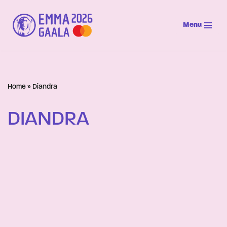
Menu
Siirry
suoraan
sisältöön
Home
»
Diandra
DIANDRA