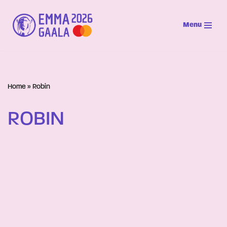
Menu
Siirry
suoraan
sisältöön
Home
»
Robin
ROBIN