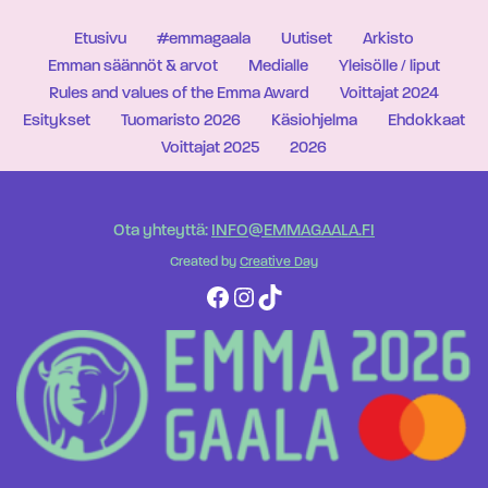
Etusivu
#emmagaala
Uutiset
Arkisto
Emman säännöt & arvot
Medialle
Yleisölle / liput
Rules and values of the Emma Award
Voittajat 2024
Esitykset
Tuomaristo 2026
Käsiohjelma
Ehdokkaat
Voittajat 2025
2026
Ota yhteyttä:
INFO@EMMAGAALA.FI
Created by
Creative Day