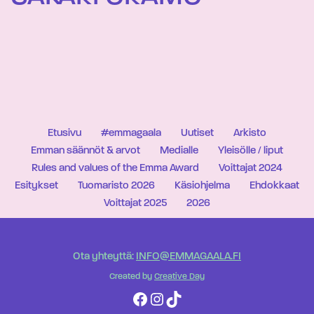
Etusivu
#emmagaala
Uutiset
Arkisto
Emman säännöt & arvot
Medialle
Yleisölle / liput
Rules and values of the Emma Award
Voittajat 2024
Esitykset
Tuomaristo 2026
Käsiohjelma
Ehdokkaat
Voittajat 2025
2026
Ota yhteyttä:
INFO@EMMAGAALA.FI
Created by
Creative Day