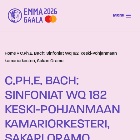
Menu
Siirry
suoraan
sisältöön
Home
»
C.Ph.E. Bach: Sinfoniat Wq 182  Keski-Pohjanmaan
kamariorkesteri, Sakari Oramo
C.PH.E. BACH:
SINFONIAT WQ 182 
KESKI-POHJANMAAN
KAMARIORKESTERI,
SAKARI ORAMO