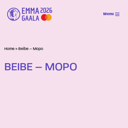
Menu
Siirry
suoraan
sisältöön
Home
»
Beibe – Mopo
BEIBE – MOPO