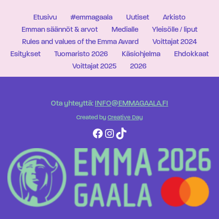
Etusivu
#emmagaala
Uutiset
Arkisto
Emman säännöt & arvot
Medialle
Yleisölle / liput
Rules and values of the Emma Award
Voittajat 2024
Esitykset
Tuomaristo 2026
Käsiohjelma
Ehdokkaat
Voittajat 2025
2026
Ota yhteyttä:
INFO@EMMAGAALA.FI
Created by
Creative Day