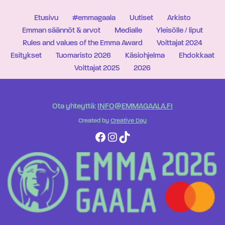
Etusivu
#emmagaala
Uutiset
Arkisto
Emman säännöt & arvot
Medialle
Yleisölle / liput
Rules and values of the Emma Award
Voittajat 2024
Esitykset
Tuomaristo 2026
Käsiohjelma
Ehdokkaat
Voittajat 2025
2026
Ota yhteyttä:
INFO@EMMAGAALA.FI
Created by
Creative Day