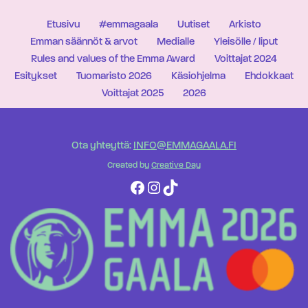
Etusivu
#emmagaala
Uutiset
Arkisto
Emman säännöt & arvot
Medialle
Yleisölle / liput
Rules and values of the Emma Award
Voittajat 2024
Esitykset
Tuomaristo 2026
Käsiohjelma
Ehdokkaat
Voittajat 2025
2026
Ota yhteyttä:
INFO@EMMAGAALA.FI
Created by
Creative Day