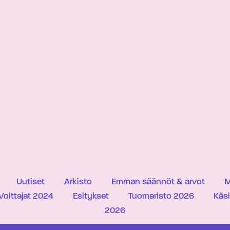
Uutiset
Arkisto
Emman säännöt & arvot
M
Voittajat 2024
Esitykset
Tuomaristo 2026
Käs
2026