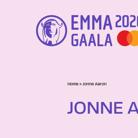
Siirry
suoraan
sisältöön
Home
»
Jonne Aaron
JONNE 