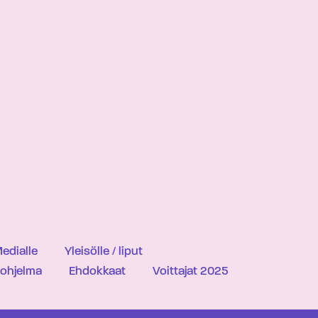
edialle
Yleisölle / liput
iohjelma
Ehdokkaat
Voittajat 2025