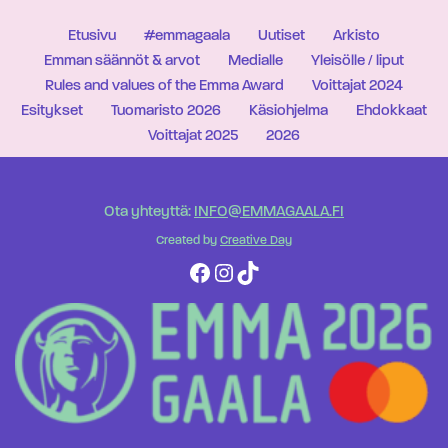
Etusivu
#emmagaala
Uutiset
Arkisto
Emman säännöt & arvot
Medialle
Yleisölle / liput
Rules and values of the Emma Award
Voittajat 2024
Esitykset
Tuomaristo 2026
Käsiohjelma
Ehdokkaat
Voittajat 2025
2026
Ota yhteyttä:
INFO@EMMAGAALA.FI
Created by
Creative Day