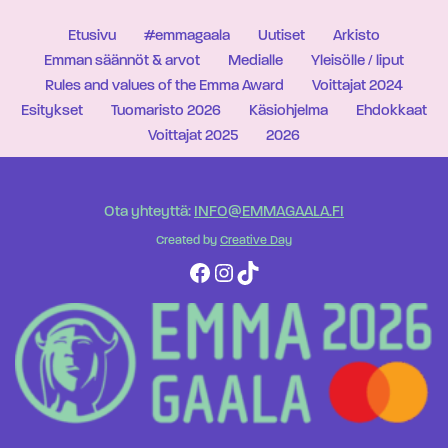
Etusivu
#emmagaala
Uutiset
Arkisto
Emman säännöt & arvot
Medialle
Yleisölle / liput
Rules and values of the Emma Award
Voittajat 2024
Esitykset
Tuomaristo 2026
Käsiohjelma
Ehdokkaat
Voittajat 2025
2026
Ota yhteyttä:
INFO@EMMAGAALA.FI
Created by
Creative Day