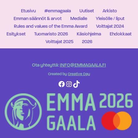
Etusivu
#emmagaala
Uutiset
Arkisto
Emman säännöt & arvot
Medialle
Yleisölle / liput
Rules and values of the Emma Award
Voittajat 2024
Esitykset
Tuomaristo 2026
Käsiohjelma
Ehdokkaat
Voittajat 2025
2026
Ota yhteyttä:
INFO@EMMAGAALA.FI
Created by
Creative Day