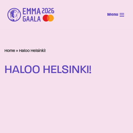
Menu
Siirry
suoraan
sisältöön
Home
»
Haloo Helsinki!
HALOO HELSINKI!