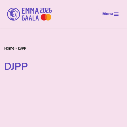
Menu
Siirry
suoraan
sisältöön
Home
»
DJPP
DJPP