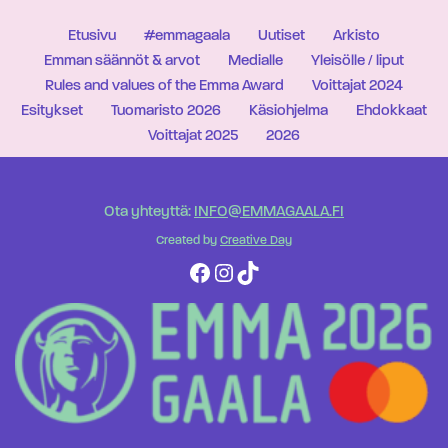
Etusivu
#emmagaala
Uutiset
Arkisto
Emman säännöt & arvot
Medialle
Yleisölle / liput
Rules and values of the Emma Award
Voittajat 2024
Esitykset
Tuomaristo 2026
Käsiohjelma
Ehdokkaat
Voittajat 2025
2026
Ota yhteyttä:
INFO@EMMAGAALA.FI
Created by
Creative Day