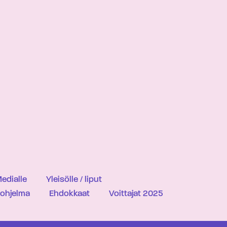
edialle
Yleisölle / liput
iohjelma
Ehdokkaat
Voittajat 2025