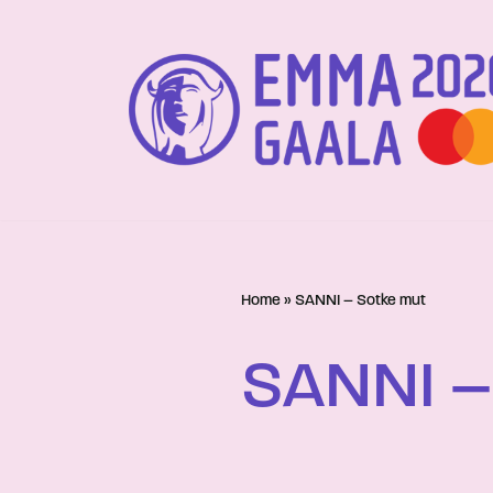
Siirry
suoraan
sisältöön
Home
»
SANNI – Sotke mut
SANNI –