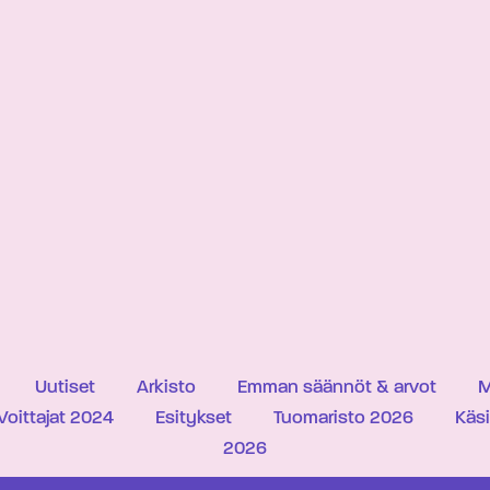
Uutiset
Arkisto
Emman säännöt & arvot
M
Voittajat 2024
Esitykset
Tuomaristo 2026
Käs
2026