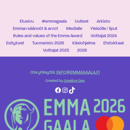
Etusivu
#emmagaala
Uutiset
Arkisto
Emman säännöt & arvot
Medialle
Yleisölle / liput
Rules and values of the Emma Award
Voittajat 2024
Esitykset
Tuomaristo 2026
Käsiohjelma
Ehdokkaat
Voittajat 2025
2026
Ota yhteyttä:
INFO@EMMAGAALA.FI
Created by
Creative Day