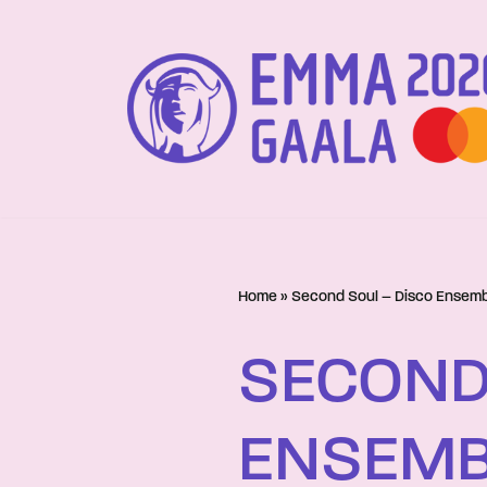
Siirry
suoraan
sisältöön
Home
»
Second Soul – Disco Ensemb
SECOND
ENSEMBL