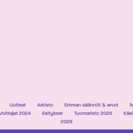
Uutiset
Arkisto
Emman säännöt & arvot
M
Voittajat 2024
Esitykset
Tuomaristo 2026
Käs
2026