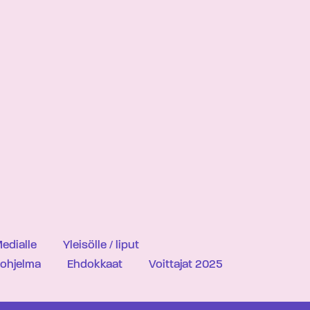
edialle
Yleisölle / liput
iohjelma
Ehdokkaat
Voittajat 2025