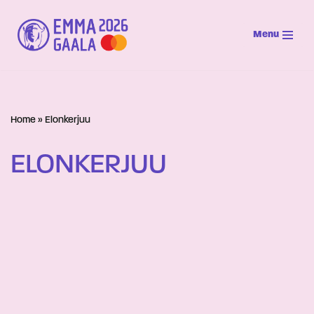
Menu
Siirry
suoraan
sisältöön
Home
»
Elonkerjuu
ELONKERJUU