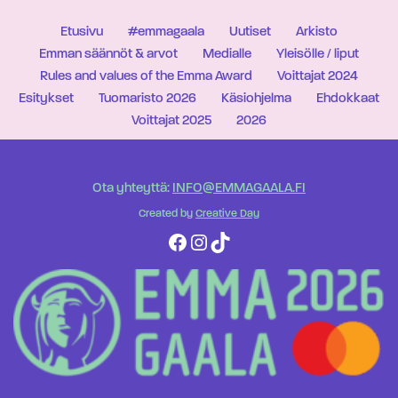
Etusivu
#emmagaala
Uutiset
Arkisto
Emman säännöt & arvot
Medialle
Yleisölle / liput
Rules and values of the Emma Award
Voittajat 2024
Esitykset
Tuomaristo 2026
Käsiohjelma
Ehdokkaat
Voittajat 2025
2026
Ota yhteyttä:
INFO@EMMAGAALA.FI
Created by
Creative Day