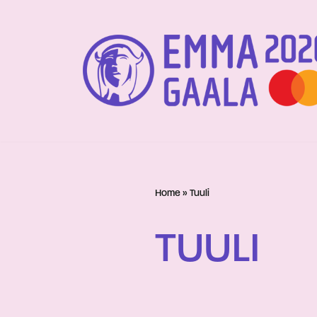
Siirry
suoraan
sisältöön
Home
»
Tuuli
TUULI