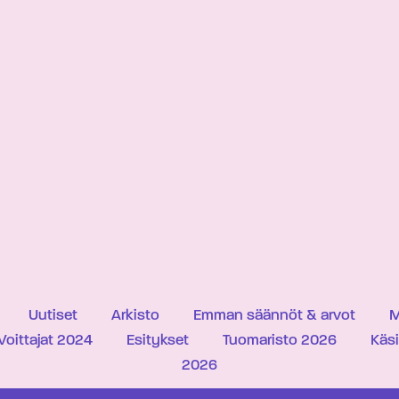
Uutiset
Arkisto
Emman säännöt & arvot
M
Voittajat 2024
Esitykset
Tuomaristo 2026
Käs
2026