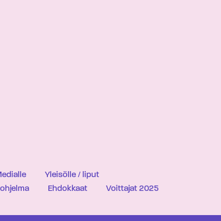
edialle
Yleisölle / liput
iohjelma
Ehdokkaat
Voittajat 2025