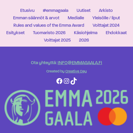
Etusivu
#emmagaala
Uutiset
Arkisto
Emman säännöt & arvot
Medialle
Yleisölle / liput
Rules and values of the Emma Award
Voittajat 2024
Esitykset
Tuomaristo 2026
Käsiohjelma
Ehdokkaat
Voittajat 2025
2026
Ota yhteyttä:
INFO@EMMAGAALA.FI
Created by
Creative Day