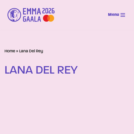
Menu
Siirry
suoraan
sisältöön
Home
»
Lana Del Rey
LANA DEL REY