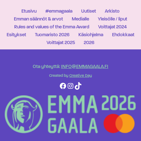
Etusivu
#emmagaala
Uutiset
Arkisto
Emman säännöt & arvot
Medialle
Yleisölle / liput
Rules and values of the Emma Award
Voittajat 2024
Esitykset
Tuomaristo 2026
Käsiohjelma
Ehdokkaat
Voittajat 2025
2026
Ota yhteyttä:
INFO@EMMAGAALA.FI
Created by
Creative Day