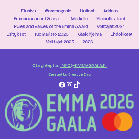
Etusivu
#emmagaala
Uutiset
Arkisto
Emman säännöt & arvot
Medialle
Yleisölle / liput
Rules and values of the Emma Award
Voittajat 2024
Esitykset
Tuomaristo 2026
Käsiohjelma
Ehdokkaat
Voittajat 2025
2026
Ota yhteyttä:
INFO@EMMAGAALA.FI
Created by
Creative Day