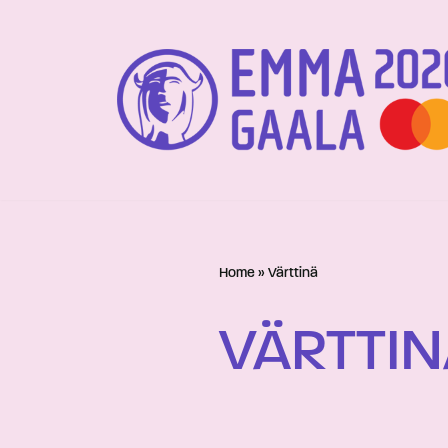
Siirry
suoraan
sisältöön
Home
»
Värttinä
VÄRTTI