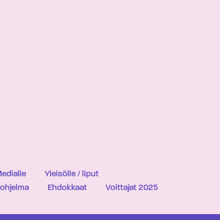
edialle
Yleisölle / liput
iohjelma
Ehdokkaat
Voittajat 2025