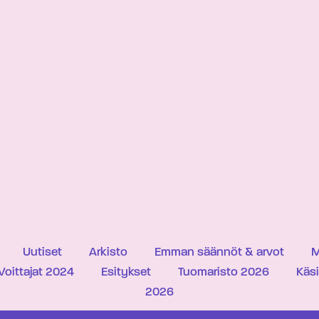
Uutiset
Arkisto
Emman säännöt & arvot
M
Voittajat 2024
Esitykset
Tuomaristo 2026
Käs
2026