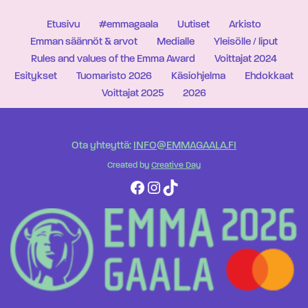
Etusivu
#emmagaala
Uutiset
Arkisto
Emman säännöt & arvot
Medialle
Yleisölle / liput
Rules and values of the Emma Award
Voittajat 2024
Esitykset
Tuomaristo 2026
Käsiohjelma
Ehdokkaat
Voittajat 2025
2026
Ota yhteyttä:
INFO@EMMAGAALA.FI
Created by
Creative Day