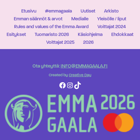
Etusivu
#emmagaala
Uutiset
Arkisto
Emman säännöt & arvot
Medialle
Yleisölle / liput
Rules and values of the Emma Award
Voittajat 2024
Esitykset
Tuomaristo 2026
Käsiohjelma
Ehdokkaat
Voittajat 2025
2026
Ota yhteyttä:
INFO@EMMAGAALA.FI
Created by
Creative Day