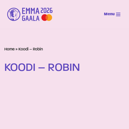
Menu
Siirry
suoraan
sisältöön
Home
»
Koodi – Robin
KOODI – ROBIN