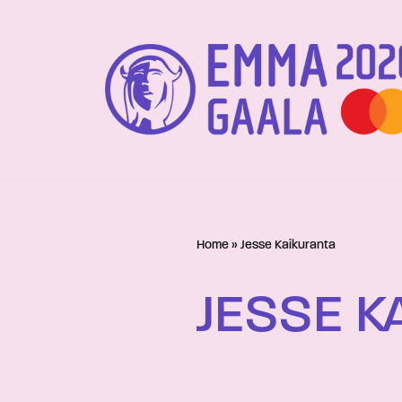
Siirry
suoraan
sisältöön
Home
»
Jesse Kaikuranta
JESSE K