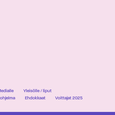
edialle
Yleisölle / liput
iohjelma
Ehdokkaat
Voittajat 2025