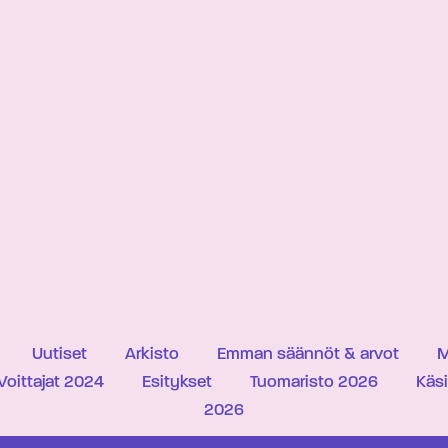
Uutiset
Arkisto
Emman säännöt & arvot
M
Voittajat 2024
Esitykset
Tuomaristo 2026
Käs
2026