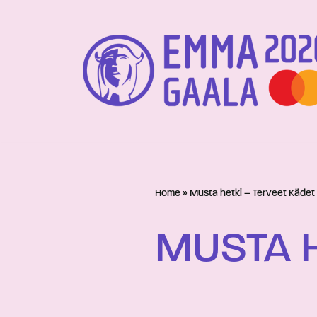
Siirry
suoraan
sisältöön
Home
»
Musta hetki – Terveet Kädet
MUSTA H