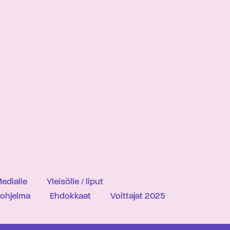
edialle
Yleisölle / liput
iohjelma
Ehdokkaat
Voittajat 2025