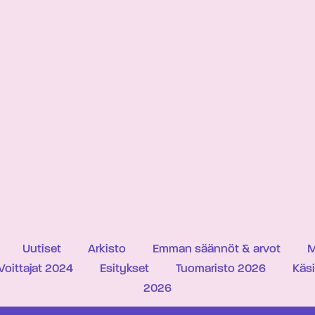
Uutiset
Arkisto
Emman säännöt & arvot
M
Voittajat 2024
Esitykset
Tuomaristo 2026
Käs
2026