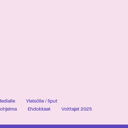
edialle
Yleisölle / liput
iohjelma
Ehdokkaat
Voittajat 2025