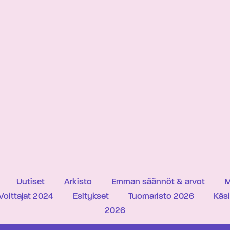
Uutiset
Arkisto
Emman säännöt & arvot
M
Voittajat 2024
Esitykset
Tuomaristo 2026
Käs
2026