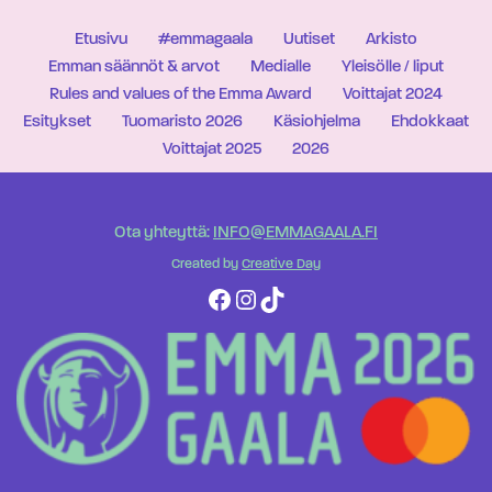
Etusivu
#emmagaala
Uutiset
Arkisto
Emman säännöt & arvot
Medialle
Yleisölle / liput
Rules and values of the Emma Award
Voittajat 2024
Esitykset
Tuomaristo 2026
Käsiohjelma
Ehdokkaat
Voittajat 2025
2026
Ota yhteyttä:
INFO@EMMAGAALA.FI
Created by
Creative Day