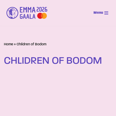
Menu
Siirry
suoraan
sisältöön
Home
»
Chlidren of Bodom
CHLIDREN OF BODOM